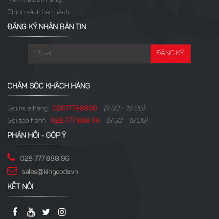
Kiểm tra đơn hàng
Chính sách bảo hành
ĐĂNG KÝ NHẬN BẢN TIN
CHĂM SÓC KHÁCH HÀNG
Gọi mua hàng
02877788896
(8:30 - 18:00)
Gọi bảo hành
028 777 888 96
(8:30 - 18:00)
PHẢN HỒI - GÓP Ý
028 777 888 96
sales@kingcode.vn
KẾT NỐI