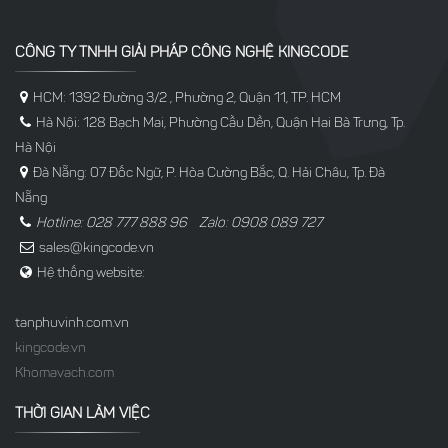
CÔNG TY TNHH GIẢI PHÁP CÔNG NGHỆ KINGCODE
HCM: 1392 Đường 3/2 , Phường 2, Quận 11, TP. HCM
Hà Nội: 128 Bạch Mai, Phường Cầu Dền, Quận Hai Bà Trưng, Tp.
Hà Nội
Đà Nẵng: 07 Đốc Ngữ, P. Hòa Cường Bắc, Q. Hải Châu, Tp. Đà
Nẵng
Hotline: 028 777 888 96 Zalo: 0908 089 727
sales@kingcode.vn
Hệ thống website:
tanphuvinh.com.vn
kingcode.vn
Khomavach.com
THỜI GIAN LÀM VIỆC