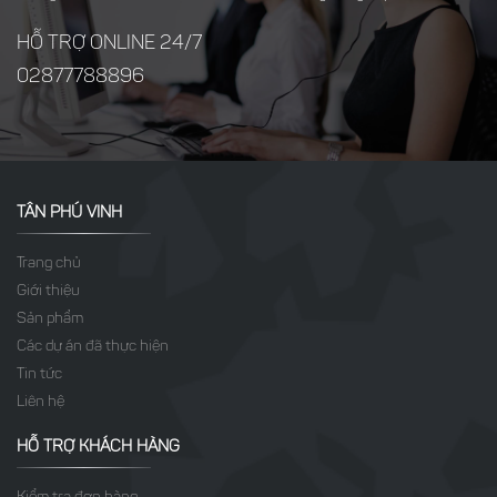
HỖ TRỢ ONLINE 24/7
02877788896
TÂN PHÚ VINH
Trang chủ
Giới thiệu
Sản phẩm
Các dự án đã thực hiện
Tin tức
Liên hệ
HỖ TRỢ KHÁCH HÀNG