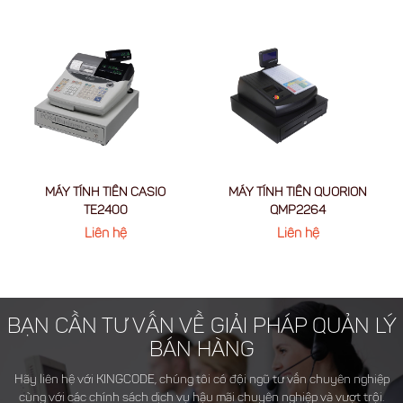
MÁY TÍNH TIỀN CASIO
MÁY TÍNH TIỀN QUORION
TE2400
QMP2264
Liên hệ
Liên hệ
BẠN CẦN TƯ VẤN VỀ GIẢI PHÁP QUẢN LÝ
BÁN HÀNG
Hãy liên hệ với KINGCODE, chúng tôi có đội ngũ tư vấn chuyên nghiệp
cùng với các chính sách dịch vụ hậu mãi chuyên nghiệp và vượt trội.